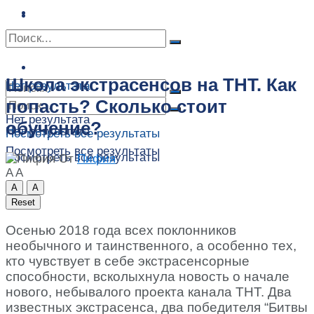
Сонник
Экстрасенсы
Сонник
Контакты
Контакты
Школа экстрасенсов на ТНТ. Как
Нет результата
попасть? Сколько стоит
Нет результата
обучение?
Нет результата
Посмотреть все результаты
Посмотреть все результаты
Посмотреть все результаты
От
Пифия
A
A
A
A
Reset
Осенью 2018 года всех поклонников
необычного и таинственного, а особенно тех,
кто чувствует в себе экстрасенсорные
способности, всколыхнула новость о начале
нового, небывалого проекта канала ТНТ. Два
известных экстрасенса, два победителя “Битвы