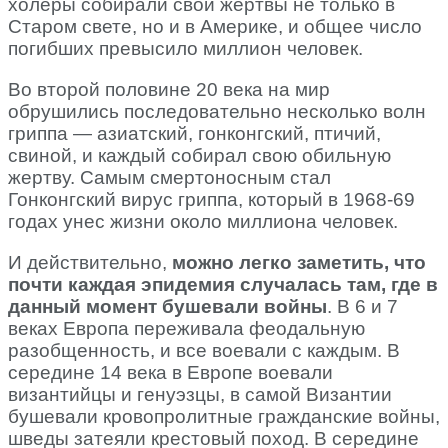
холеры собирали свои жертвы не только в
Старом свете, но и в Америке, и общее число
погибших превысило миллион человек.
Во второй половине 20 века на мир
обрушились последовательно несколько волн
гриппа — азиатский, гонконгский, птичий,
свиной, и каждый собирал свою обильную
жертву. Самым смертоносным стал
Гонконгский вирус гриппа, который в 1968-69
годах унес жизни около миллиона человек.
И действительно,
можно легко заметить, что
почти каждая эпидемия случалась там, где в
данный момент бушевали войны
. В 6 и 7
веках Европа переживала феодальную
разобщенность, и все воевали с каждым. В
середине 14 века в Европе воевали
византийцы и генуэзцы, в самой Византии
бушевали кровопролитные гражданские войны,
шведы затеяли крестовый поход. В середине