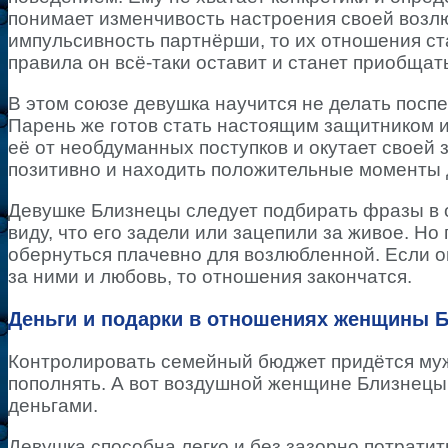
понимает изменчивость настроения своей возлю
импульсивность партнёрши, то их отношения ст
правила он всё-таки оставит и станет приобщат
В этом союзе девушка научится не делать посп
Парень же готов стать настоящим защитником и
её от необдуманных поступков и окутает своей 
позитивно и находить положительные моменты д
Девушке Близнецы следует подбирать фразы в 
виду, что его задели или зацепили за живое. Н
обернуться плачевно для возлюбленной. Если он
за ними и любовь, то отношения закончатся.
Деньги и подарки в отношениях женщины 
Контролировать семейный бюджет придётся муж
пополнять. А вот воздушной женщине Близнецы
деньгами.
Девушка способна легко и без зазорно потратит