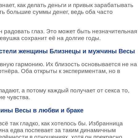
знает, как делать деньги и привык зарабатывать
ть большие суммы денег, ведь оба часто
н радовать глаз. Это может быть незначительная
евушка сохранит её на долгие годы.
остели женщины Близнецы и мужчины Весы
евную гармонию. Их близость основывается не на
ртнёра. Оба открыты к экспериментам, но в
дают, а потому каждый получает от секса то,
ие чувства.
ины Весы в любви и браке
ё так гладко, как хотелось бы. Избранница
чина едва поспевает за таким динамичным
елённости в отношениях, хотя он прекрасно