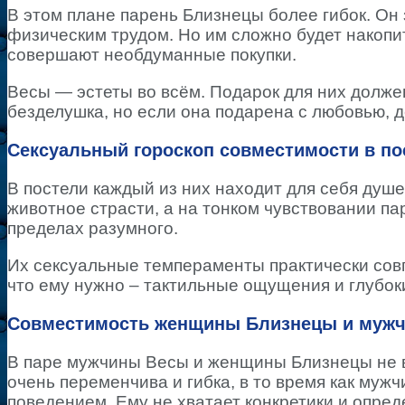
В этом плане парень Близнецы более гибок. Он 
физическим трудом. Но им сложно будет накопи
совершают необдуманные покупки.
Весы — эстеты во всём. Подарок для них долже
безделушка, но если она подарена с любовью, д
Сексуальный гороскоп совместимости в п
В постели каждый из них находит для себя душ
животное страсти, а на тонком чувствовании па
пределах разумного.
Их сексуальные темпераменты практически совпа
что ему нужно – тактильные ощущения и глубок
Совместимость женщины Близнецы и мужч
В паре мужчины Весы и женщины Близнецы не вс
очень переменчива и гибка, в то время как муж
поведением. Ему не хватает конкретики и опред