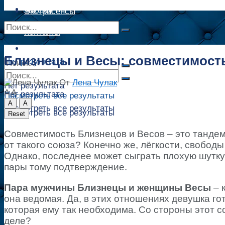
Сонник
Экстрасенсы
Сонник
Контакты
Контакты
Близнецы и Весы: совместимость 
Нет результата
От
Лена Чулак
Нет результата
A
A
Нет результата
Посмотреть все результаты
A
A
Посмотреть все результаты
Посмотреть все результаты
Reset
Совместимость Близнецов и Весов – это тандем
от такого союза? Конечно же, лёгкости, свободы
Однако, последнее может сыграть плохую шутку
пары тому подтверждение.
Пара мужчины Близнецы и женщины Весы
– 
она ведомая. Да, в этих отношениях девушка го
которая ему так необходима. Со стороны этот с
деле?