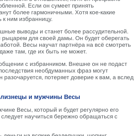
бленной. Если он сумеет принять
анут более гармоничными. Хотя кое-какие
ь к ним избранницу.
ешные выводы и станет более рассудительной.
 рыцарем для своей дамы. Он будет оберегать
заботой. Весы научат партнёра на всё смотреть
аже там, где их быть не может.
общении с избранником. Внешне он не подаст
о последствия необдуманных фраз могут
 разочаруется, потеряет доверие к вам, а вслед
Близнецы и мужчины Весы
чине Весы, который и будет регулярно его
 следует научиться бережно обращаться с
ь деньги на всякие безделушки, шопинг,