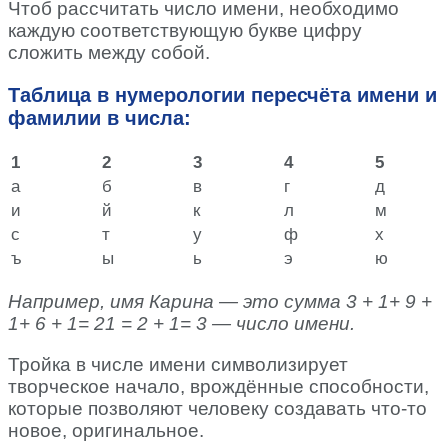
Чтоб рассчитать число имени, необходимо
каждую соответствующую букве цифру
сложить между собой.
Таблица в нумерологии пересчёта имени и
фамилии в числа:
1
2
3
4
5
а
б
в
г
д
и
й
к
л
м
с
т
у
ф
х
ъ
ы
ь
э
ю
Например, имя Карина — это сумма 3 + 1+ 9 +
1+ 6 + 1= 21 = 2 + 1= 3 — число имени.
Тройка в числе имени символизирует
творческое начало, врождённые способности,
которые позволяют человеку создавать что-то
новое, оригинальное.