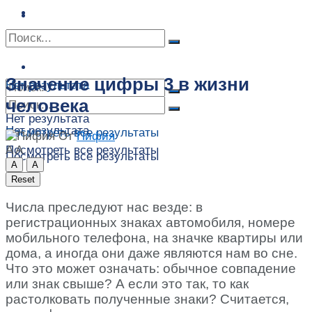
Сонник
Экстрасенсы
Сонник
Контакты
Контакты
Значение цифры 3 в жизни
Нет результата
человека
Нет результата
Нет результата
Посмотреть все результаты
От
Пифия
A
A
Посмотреть все результаты
Посмотреть все результаты
A
A
Reset
Числа преследуют нас везде: в
регистрационных знаках автомобиля, номере
мобильного телефона, на значке квартиры или
дома, а иногда они даже являются нам во сне.
Что это может означать: обычное совпадение
или знак свыше? А если это так, то как
растолковать полученные знаки? Считается,