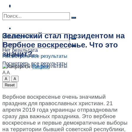
Сонник
Экстрасенсы
Сонник
Контакты
Контакты
Зеленский стал президентом на
Нет результата
Вербное воскресенье. Что это
Нет результата
значит?
Нет результата
Посмотреть все результаты
Посмотреть все результаты
Посмотреть все результаты
От
Пифия
A
A
A
A
Reset
Вербное воскресенье очень значимый
праздник для православных христиан. 21
апреля 2019 года украинцы отпраздновали
сразу два важных праздника. Это вербное
воскресенье и первые демократичные выборы
на территории бывшей советской республики,