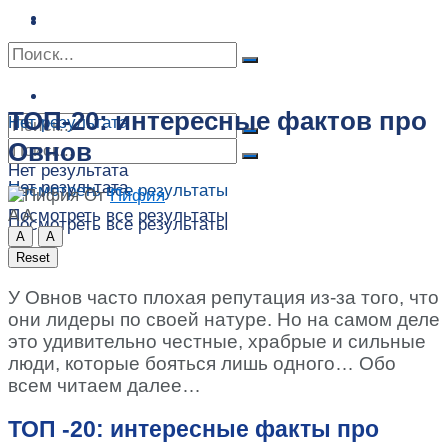
Сонник
Экстрасенсы
Сонник
Контакты
Контакты
ТОП-20: интересные фактов про
Нет результата
Овнов
Нет результата
Нет результата
Посмотреть все результаты
От
Пифия
A
A
Посмотреть все результаты
Посмотреть все результаты
A
A
Reset
У Овнов часто плохая репутация из-за того, что
они лидеры по своей натуре. Но на самом деле
это удивительно честные, храбрые и сильные
люди, которые бояться лишь одного… Обо
всем читаем далее…
ТОП -20: интересные факты про