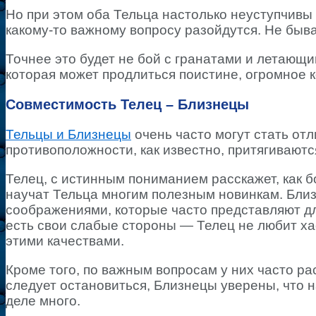
Но при этом оба Тельца настолько неуступчивы и
какому-то важному вопросу разойдутся. Не быва
Точнее это будет не бой с гранатами и летающи
которая может продлиться поистине, огромное 
Совместимость Телец – Близнецы
Тельцы и Близнецы
очень часто могут стать отл
противоположности, как известно, притягиваются
Телец, с истинным пониманием расскажет, как 
научат Тельца многим полезным новинкам. Бли
соображениями, которые часто представляют дл
есть свои слабые стороны — Телец не любит ха
этими качествами.
Кроме того, по важным вопросам у них часто рас
следует остановиться, Близнецы уверены, что 
деле много.