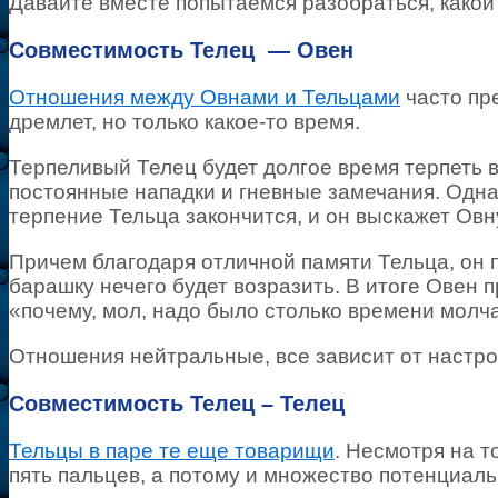
Давайте вместе попытаемся разобраться, какой
Совместимость Телец — Овен
Отношения между Овнами и Тельцами
часто пр
дремлет, но только какое-то время.
Терпеливый Телец будет долгое время терпеть в
постоянные нападки и гневные замечания. Однак
терпение Тельца закончится, и он выскажет Овну
Причем благодаря отличной памяти Тельца, он п
барашку нечего будет возразить. В итоге Овен
«почему, мол, надо было столько времени молча
Отношения нейтральные, все зависит от настро
Совместимость Телец – Телец
Тельцы в паре те еще товарищи
. Несмотря на то
пять пальцев, а потому и множество потенциаль