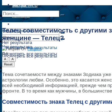
Сонник
Экстрасенсы
Сонник
Контакты
Контакты
Телец совместимость с другими з
Нет результата
женщине — Телец?
Нет результата
Нет результата
Посмотреть все результаты
От
Пифия
A
A
Посмотреть все результаты
Посмотреть все результаты
A
A
Reset
Тема сочетаемости между знаками Зодиака уже д
астрологии любви. Особенно, это касается жен
всей необходимой информацией, прежде чем пр
фронте. В то время как мужчины, в большинстве
Совместимость знака Телец с другим