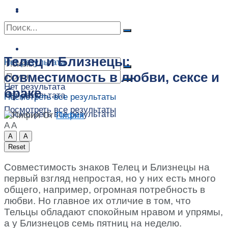
Сонник
Экстрасенсы
Сонник
Контакты
Контакты
Телец и Близнецы:
Нет результата
совместимость в любви, сексе и
Нет результата
браке
Нет результата
Посмотреть все результаты
Посмотреть все результаты
Посмотреть все результаты
От
Пифия
A
A
A
A
Reset
Совместимость знаков Телец и Близнецы на
первый взгляд непростая, но у них есть много
общего, например, огромная потребность в
любви. Но главное их отличие в том, что
Тельцы обладают спокойным нравом и упрямы,
а у Близнецов семь пятниц на неделю.