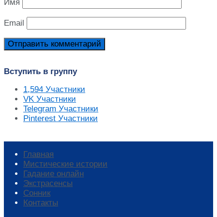
Имя
Email
Вступить в группу
1,594
Участники
VK
Участники
Telegram
Участники
Pinterest
Участники
Главная
Мистические истории
Гадание онлайн
Экстрасенсы
Сонник
Контакты