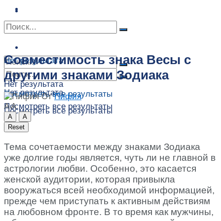
Сонник
Экстрасенсы
Сонник
Контакты
Контакты
Совместимость знака Весы с
Нет результата
другими знаками Зодиака
Нет результата
Нет результата
Посмотреть все результаты
От
Пифия
A
A
Посмотреть все результаты
Посмотреть все результаты
A
A
Reset
Тема сочетаемости между знаками Зодиака
уже долгие годы является, чуть ли не главной в
астрологии любви. Особенно, это касается
женской аудитории, которая привыкла
вооружаться всей необходимой информацией,
прежде чем приступать к активным действиям
на любовном фронте. В то время как мужчины,