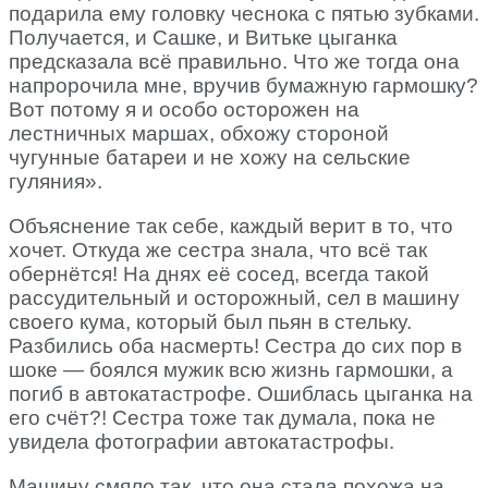
подарила ему головку чеснока с пятью зубками.
Получается, и Сашке, и Витьке цыганка
предсказала всё правильно. Что же тогда она
напророчила мне, вручив бумажную гармошку?
Вот потому я и особо осторожен на
лестничных маршах, обхожу стороной
чугунные батареи и не хожу на сельские
гуляния».
Объяснение так себе, каждый верит в то, что
хочет. Откуда же сестра знала, что всё так
обернётся! На днях её сосед, всегда такой
рассудительный и осторожный, сел в машину
своего кума, который был пьян в стельку.
Разбились оба насмерть! Сестра до сих пор в
шоке — боялся мужик всю жизнь гармошки, а
погиб в автокатастрофе. Ошиблась цыганка на
его счёт?! Сестра тоже так думала, пока не
увидела фотографии автокатастрофы.
Машину смяло так, что она стала похожа на