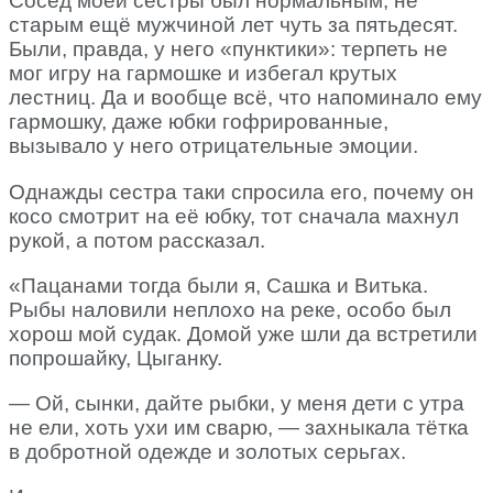
Сосед моей сестры был нормальным, не
старым ещё мужчиной лет чуть за пятьдесят.
Были, правда, у него «пунктики»: терпеть не
мог игру на гармошке и избегал крутых
лестниц. Да и вообще всё, что напоминало ему
гармошку, даже юбки гофрированные,
вызывало у него отрицательные эмоции.
Однажды сестра таки спросила его, почему он
косо смотрит на её юбку, тот сначала махнул
рукой, а потом рассказал.
«Пацанами тогда были я, Сашка и Витька.
Рыбы наловили неплохо на реке, особо был
хорош мой судак. Домой уже шли да встретили
попрошайку, Цыганку.
— Ой, сынки, дайте рыбки, у меня дети с утра
не ели, хоть ухи им сварю, — захныкала тётка
в добротной одежде и золотых серьгах.