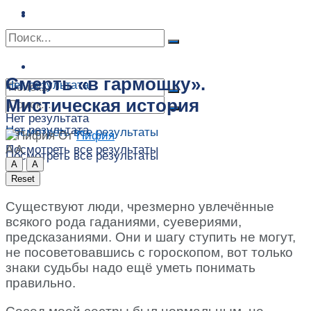
Сонник
Экстрасенсы
Сонник
Контакты
Контакты
Смерть «в гармошку».
Нет результата
Мистическая история
Нет результата
Нет результата
Посмотреть все результаты
От
Пифия
A
A
Посмотреть все результаты
Посмотреть все результаты
A
A
Reset
Существуют люди, чрезмерно увлечённые
всякого рода гаданиями, суевериями,
предсказаниями. Они и шагу ступить не могут,
не посоветовавшись с гороскопом, вот только
знаки судьбы надо ещё уметь понимать
правильно.