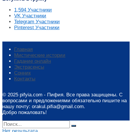
1,594
Участники
VK
Участники
Telegram
Участники
Pinterest
Участники
Главная
Мистические истории
Гадание онлайн
Экстрасенсы
Сонник
Контакты
© 2025 pifyia.com - Пифия. Все права защищены. С
вопросами и предложениями обязательно пишите на
нашу почту: orakul.pifia@gmail.com.
Добро пожаловать!
Нет результата