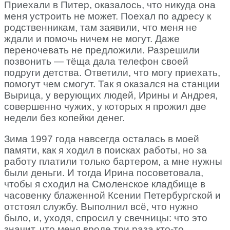
Приехали в Питер, оказалось, что никуда она
меня устроить не может. Поехал по адресу к
родственникам, там заявили, что меня не
ждали и помочь ничем не могут. Даже
переночевать не предложили. Разрешили
позвонить — тёща дала телефон своей
подруги детства. Ответили, что могу приехать,
помогут чем смогут. Так я оказался на станции
Вырица, у верующих людей, Ирины и Андрея,
совершенно чужих, у которых я прожил две
недели без копейки денег.
Зима 1997 года навсегда осталась в моей
памяти, как я ходил в поисках работы, но за
работу платили только бартером, а мне нужны
были деньги. И тогда Ирина посоветовала,
чтобы я сходил на Смоленское кладбище в
часовенку блаженной Ксении Петербургской и
отстоял службу. Выполнил всё, что нужно
было, и, уходя, спросил у свечницы: что это
значит, что меня вроде три раза кто-то