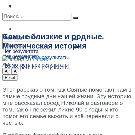
Сонник
Экстрасенсы
Сонник
Контакты
Контакты
Самые близкие и родные.
Нет результата
Мистическая история
Нет результата
Нет результата
Посмотреть все результаты
От
Пифия
A
A
Посмотреть все результаты
Посмотреть все результаты
A
A
Reset
Этот рассказ о том, как Святые помогают нам в
самые трудные дни нашей жизни. Эту историю
мне рассказал сосед Николай в разговоре о
том, как он пережил лихие 90-е годы, и кто
помог его семье выжить и всё перенести с
честью.