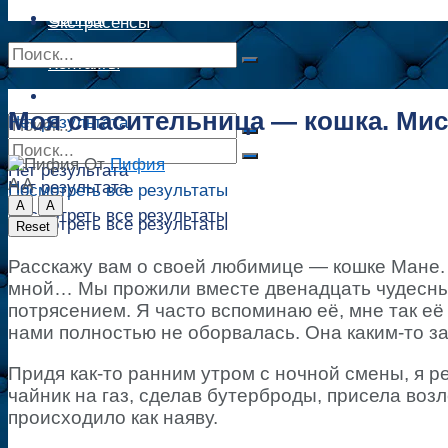
Сонник
Экстрасенсы
Сонник
Контакты
Контакты
Моя спасительница — кошка. Мис
Нет результата
От
Пифия
Нет результата
A
A
Нет результата
Посмотреть все результаты
A
A
Посмотреть все результаты
Посмотреть все результаты
Reset
Расскажу вам о своей любимице — кошке Мане. 
мной… Мы прожили вместе двенадцать чудесных
потрясением. Я часто вспоминаю её, мне так её 
нами полностью не оборвалась. Она каким-то з
Придя как-то ранним утром с ночной смены, я р
чайник на газ, сделав бутерброды, присела возл
происходило как наяву.