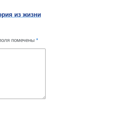
ория из жизни
поля помечены
*