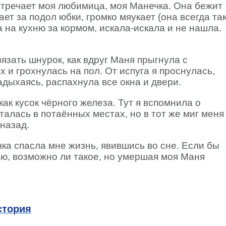
встречает моя любимица, моя Манечка. Она бежит
ает за подол юбки, громко мяукает (она всегда та
 на кухню за кормом, искала-искала и не нашла.
язать шнурок, как вдруг Маня прыгнула с
х и грохнулась на пол. От испуга я проснулась,
задыхаясь, распахнула все окна и двери.
как кусок чёрного железа. Тут я вспомнила о
талась в потаённых местах, но в тот же миг меня
 назад.
ка спасла мне жизнь, явившись во сне. Если бы
наю, возможно ли такое, но умершая моя Маня
стория