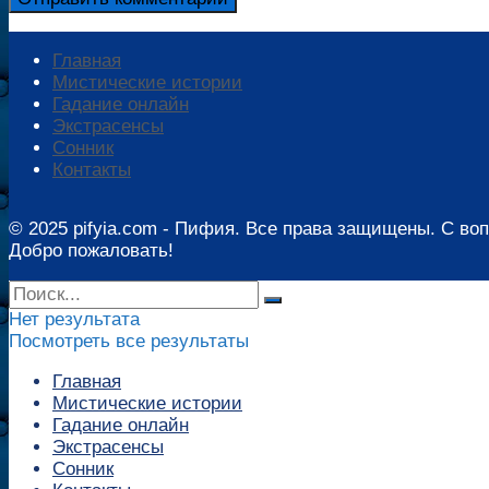
Главная
Мистические истории
Гадание онлайн
Экстрасенсы
Сонник
Контакты
© 2025 pifyia.com - Пифия. Все права защищены. С во
Добро пожаловать!
Нет результата
Посмотреть все результаты
Главная
Мистические истории
Гадание онлайн
Экстрасенсы
Сонник