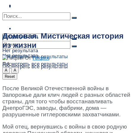
Сонник
Экстрасенсы
Сонник
Контакты
Контакты
Домовая. Мистическая история
Нет результата
из жизни
Нет результата
Нет результата
Посмотреть все результаты
От
Пифия
A
A
Посмотреть все результаты
Посмотреть все результаты
A
A
Reset
После Великой Отечественной войны в
Запорожье дали клич людей с разных областей
страны, для того чтобы восстанавливать
ДнепроГЭС, заводы, фабрики, дома —
разрушенные гитлеровскими захватчиками.
Мой отец, вернувшись с войны в свою родную