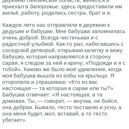
деревню Пензенской области, женился и
приехал в Запорожье, здесь предоставили им
жильё, работу, родились сестра, брат и я.
Каждое лето нас отправляли в деревню к
дедушке и бабушке. Мне бабушка запомнилась
очень доброй. Всегда чистенькая и с
радостной улыбкой. Как-то раз, набегавшись с
соседской детворой, открываю калитку и вижу
бабушку, которая направляется в сторону
сарая, я следом за ней и кричу: «Подожди и я с
тобой». Каково же было моё удивление, когда
моя бабушка вышла из избы на крыльцо. Я
оторопела и спрашиваю: «Кто из вас
настоящая — та которая в сарае или ты?»
Бабушка отвечает: «Я настоящая, а та
домовая. Ты, — говорит, — внучка, не бойся,
она добрая. Бывало, тесто поставлю и усну, а
она меня будит, мол, вставай, а то тесто
убегает».