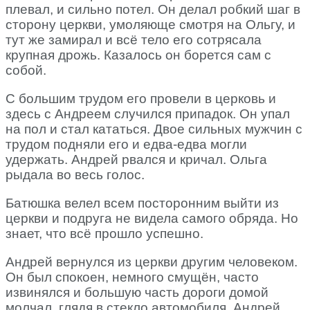
плевал, и сильно потел. Он делал робкий шаг в
сторону церкви, умоляюще смотря на Ольгу, и
тут же замирал и всё тело его сотрясала
крупная дрожь. Казалось он борется сам с
собой.
С большим трудом его провели в церковь и
здесь с Андреем случился припадок. Он упал
на пол и стал кататься. Двое сильных мужчин с
трудом подняли его и едва-едва могли
удержать. Андрей рвался и кричал. Ольга
рыдала во весь голос.
Батюшка велел всем посторонним выйти из
церкви и подруга не видела самого обряда. Но
знает, что всё прошло успешно.
Андрей вернулся из церкви другим человеком.
Он был спокоен, немного смущён, часто
извинялся и большую часть дороги домой
молчал, глядя в стекло автомобиля. Андрей