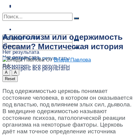
Сонник
Экстрасенсы
Сонник
Контакты
Контакты
Алкоголизм или одержимость
Нет результата
бесами? Мистическая история
Нет результата
Нет результата
Посмотреть все результаты
От
Влада Павлова
A
A
Посмотреть все результаты
Посмотреть все результаты
A
A
Reset
Под одержимостью церковь понимает
состояние человека, в котором он оказывается
под властью, под влиянием злых сил, дьявола.
В медицине одержимостью называют
состояние психоза, патологической реакции
организма на некоторые факторы. Церковь
даёт нам точное определение источника