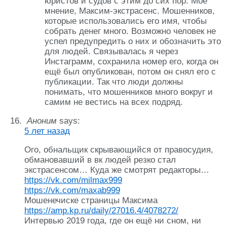
юристов и судов с этим до сих пор. Моё
мнение, Максим-экстрасенс. Мошенников,
которые использовались его имя, чтобы
собрать денег много. Возможно человек не
успел предупредить о них и обозначить это
для людей. Связывалась я через
Инстаграмм, сохранила номер его, когда он
ещё был опубликован, потом он снял его с
публикации. Так что люди должны
понимать, что мошенников много вокруг и
самим не вестись на всех подряд.
Аноним
says:
5 лет назад
Ого, обнальщик скрывающийся от правосудия,
обмановавший в вк людей резко стал
экстрасенсом… Куда же смотрят редакторы…
https://vk.com/milmax999
https://vk.com/maxab999
Мошенечиске страницы Максима
https://amp.kp.ru/daily/27016.4/4078272/
Интервью 2019 года, где он ещё ни сном, ни