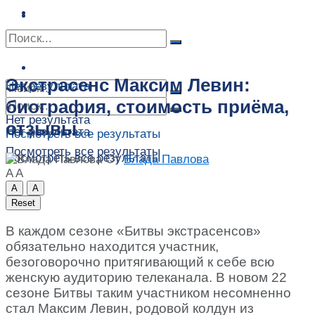
Сонник
Экстрасенсы
Сонник
Контакты
Контакты
Экстрасенс Максим Левин:
Нет результата
биография, стоимость приёма,
Нет результата
отзывы
Нет результата
Посмотреть все результаты
Посмотреть все результаты
Посмотреть все результаты
От
Влада Павлова
A
A
A
A
Reset
В каждом сезоне «Битвы экстрасенсов»
обязательно находится участник,
безоговорочно притягивающий к себе всю
женскую аудиторию телеканала. В новом 22
сезоне Битвы таким участником несомненно
стал Максим Левин, родовой колдун из