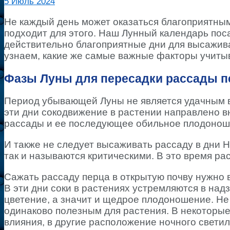
5
Июль 2024
Не каждый день может оказаться благоприятным
подходит для этого. Наш Лунный календарь пос
действительно благоприятные дни для высажива
узнаем, какие же самые важные факторы учитыв
Фазы Луны для пересадки рассады п
Период убывающей Луны не является удачным в
эти дни сокодвижение в растении направлено вн
рассады и ее последующее обильное плодоноше
И также не следует высаживать рассаду в дни 
так и называются критическими. В это время рас
Сажать рассаду перца в открытую почву нужно в
В эти дни соки в растениях устремляются в надз
цветение, а значит и щедрое плодоношение. Не
одинаково полезным для растения. В некоторые
влияния, в другие расположение ночного свети