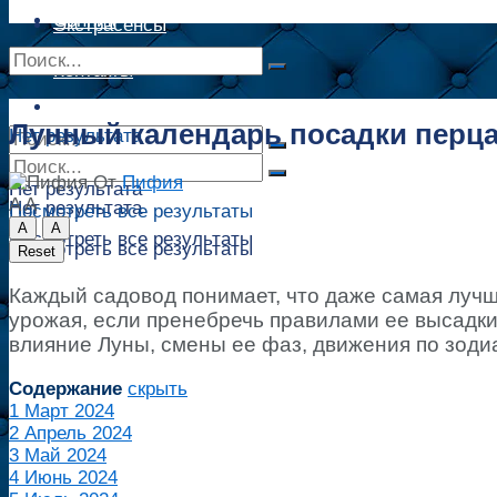
Сонник
Экстрасенсы
Сонник
Контакты
Контакты
Лунный календарь посадки перца 
Нет результата
От
Пифия
Нет результата
A
A
Нет результата
Посмотреть все результаты
A
A
Посмотреть все результаты
Посмотреть все результаты
Reset
Каждый садовод понимает, что даже самая лучш
урожая, если пренебречь правилами ее высадки 
влияние Луны, смены ее фаз, движения по зоди
Содержание
скрыть
1
Март 2024
2
Апрель 2024
3
Май 2024
4
Июнь 2024