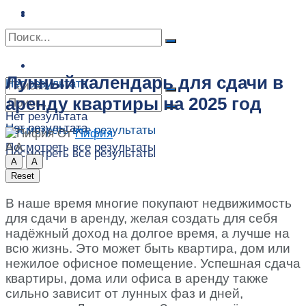
Сонник
Экстрасенсы
Сонник
Контакты
Контакты
Лунный календарь для сдачи в
Нет результата
аренду квартиры на 2025 год
Нет результата
Нет результата
Посмотреть все результаты
От
Пифия
A
A
Посмотреть все результаты
Посмотреть все результаты
A
A
Reset
В наше время многие покупают недвижимость
для сдачи в аренду, желая создать для себя
надёжный доход на долгое время, а лучше на
всю жизнь. Это может быть квартира, дом или
нежилое офисное помещение. Успешная сдача
квартиры, дома или офиса в аренду также
сильно зависит от лунных фаз и дней,