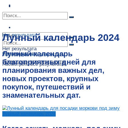
Сонник
Экстрасенсы
Сонник
Контакты
Контакты
Лунный календарь 2024
Нет результата
Нет результата
Лунный календарь
Нет результата
Посмотреть все результаты
благоприятных дней для
Посмотреть все результаты
Посмотреть все результаты
планирования важных дел,
новых проектов, крупных
покупок, путешествий и
знаменательных дат.
Лунный календарь 2024