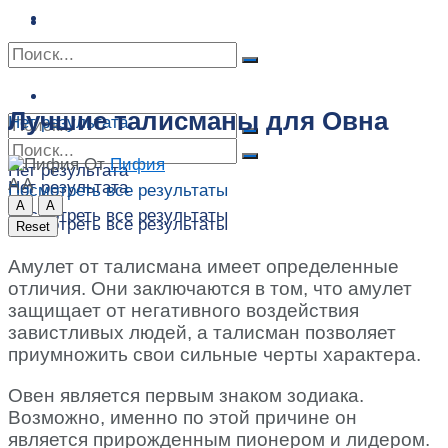
Сонник
Экстрасенсы
Сонник
Контакты
Контакты
Лучшие талисманы для Овна
Нет результата
От
Пифия
Нет результата
A
A
Нет результата
Посмотреть все результаты
A
A
Посмотреть все результаты
Посмотреть все результаты
Reset
Амулет от талисмана имеет определенные
отличия. Они заключаются в том, что амулет
защищает от негативного воздействия
завистливых людей, а талисман позволяет
приумножить свои сильные черты характера.
Овен является первым знаком зодиака.
Возможно, именно по этой причине он
является прирожденным пионером и лидером.