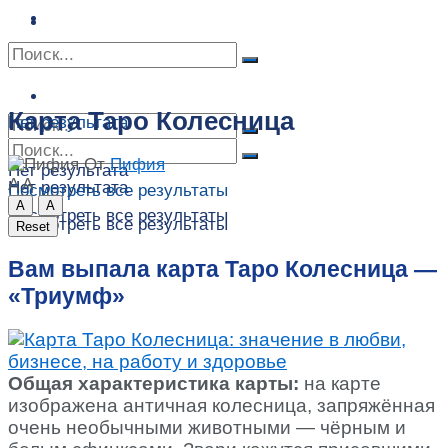
Сонник
Экстрасенсы
Сонник
Контакты
Контакты
Карта Таро Колесница
Нет результата
От
Пифия
Нет результата
A
A
Нет результата
Посмотреть все результаты
A
A
Посмотреть все результаты
Посмотреть все результаты
Reset
Вам выпала карта Таро Колесница —
«Триумф»
Общая характеристика карты:
на карте
изображена античная колесница, запряжённая
очень необычными животными — чёрным и