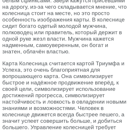
белым сфинксами. Звери кажутся присевшими
на дорогу, из-за чего складывается мнение, что
колесница стоит на месте, но это просто
особенность изображения карты. В колеснице
сидит богато одетый молодой мужчина,
полководец или правитель, который держит в
одной руке жезл власти. Мужчина кажется
надменным, самоуверенным, он богат и
знатен, облачён властью.
Карта Колесница считается картой Триумфа и
Успеха, это очень благоприятная для
вопрошающего карта. Она символизирует
быстрое и надёжное продвижение вперёд, к
своей цели, символизирует использование
достижений прогресса, символизирует
настойчивость и ловкость в овладении новыми
знаниями и возможностями. Человек в
колеснице движется всегда быстрее пешего, а
значит успеет совершить больше, и добиться
большего. Управление колесницей требует