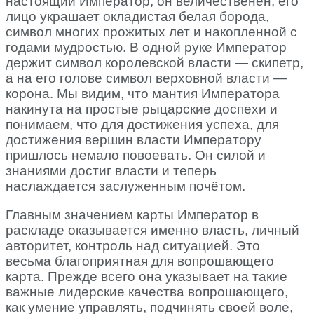
настоящий Император, он величественен, его
лицо украшает окладистая белая борода,
символ многих прожитых лет и накопленной с
годами мудростью. В одной руке Император
держит символ королевской власти — скипетр,
а на его голове символ верховной власти —
корона. Мы видим, что мантия Императора
накинута на простые рыцарские доспехи и
понимаем, что для достижения успеха, для
достижения вершин власти Императору
пришлось немало повоевать. Он силой и
знаниями достиг власти и теперь
наслаждается заслуженным почётом.
Главным значением карты Император в
раскладе оказывается именно власть, личный
авторитет, контроль над ситуацией. Это
весьма благоприятная для вопрошающего
карта. Прежде всего она указывает на такие
важные лидерские качества вопрошающего,
как умение управлять, подчинять своей воле,