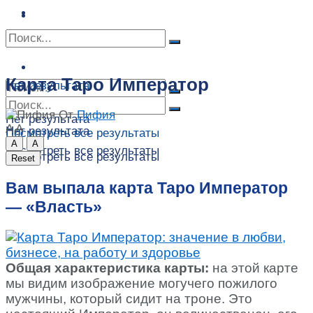
Сонник
Экстрасенсы
Сонник
Контакты
Контакты
Карта Таро Император
Нет результата
От
Пифия
Нет результата
A
A
Нет результата
Посмотреть все результаты
A
A
Посмотреть все результаты
Посмотреть все результаты
Reset
Вам выпала карта Таро Император
— «Власть»
Общая характеристика карты:
на этой карте
мы видим изображение могучего пожилого
мужчины, который сидит на троне. Это