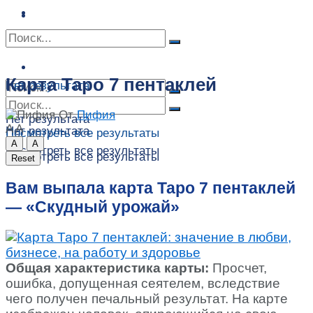
Сонник
Экстрасенсы
Сонник
Контакты
Контакты
Карта Таро 7 пентаклей
Нет результата
От
Пифия
Нет результата
A
A
Нет результата
Посмотреть все результаты
A
A
Посмотреть все результаты
Посмотреть все результаты
Reset
Вам выпала карта Таро 7 пентаклей
— «Скудный урожай»
Общая характеристика карты:
Просчет,
ошибка, допущенная сеятелем, вследствие
чего получен печальный результат. На карте