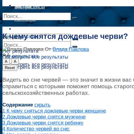
Сонник
Экстрасенсы
Сонник
Контакты
Контакты
К чему снятся дождевые черви?
Нет результата
От
Влада Павлова
Нет результата
A
A
Нет результата
Посмотреть все результаты
A
A
Посмотреть все результаты
Посмотреть все результаты
Reset
Видеть во сне червей — это значит в жизни вас
справиться с которыми поможет помощь старого 
сельскохозяйственных работах.
Содержание
скрыть
1
К чему сняться дождевые черви женщине
2
Дождевые черви снятся мужчине
3
Дождевые черви снятся ребенку
4
Количество червей во сне: