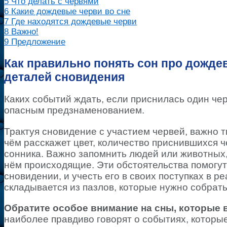
5
Что делать с червями
6
Какие дождевые черви во сне
7
Где находятся дождевые черви
8
Важно!
9
Предложение
Как правильно понять сон про дождев
деталей сновидения
Каких событий ждать, если приснилась один чер
опасным предзнаменованием.
Трактуя сновидение с участием червей, важно 
чём расскажет цвет, количество приснившихся ч
сонника. Важно запомнить людей или животных,
нём происходящие. Эти обстоятельства помогут
сновидении, и учесть его в своих поступках в 
складывается из пазлов, которые нужно собрать
Обратите особое внимание на сны, которые 
наиболее правдиво говорят о событиях, которые