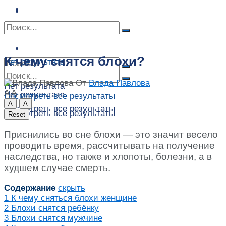
Сонник
Экстрасенсы
Сонник
Контакты
Контакты
К чему снятся блохи?
Нет результата
От
Влада Павлова
Нет результата
A
A
Нет результата
Посмотреть все результаты
A
A
Посмотреть все результаты
Посмотреть все результаты
Reset
Приснились во сне блохи — это значит весело
проводить время, рассчитывать на получение
наследства, но также и хлопоты, болезни, а в
худшем случае смерть.
Содержание
скрыть
1
К чему сняться блохи женщине
2
Блохи снятся ребёнку
3
Блохи снятся мужчине