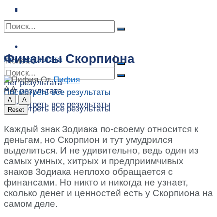
Сонник
Экстрасенсы
Сонник
Контакты
Контакты
Финансы Скорпиона
Нет результата
От
Пифия
Нет результата
A
A
Нет результата
Посмотреть все результаты
A
A
Посмотреть все результаты
Посмотреть все результаты
Reset
Каждый знак Зодиака по-своему относится к
деньгам, но Скорпион и тут умудрился
выделиться. И не удивительно, ведь один из
самых умных, хитрых и предприимчивых
знаков Зодиака неплохо обращается с
финансами. Но никто и никогда не узнает,
сколько денег и ценностей есть у Скорпиона на
самом деле.