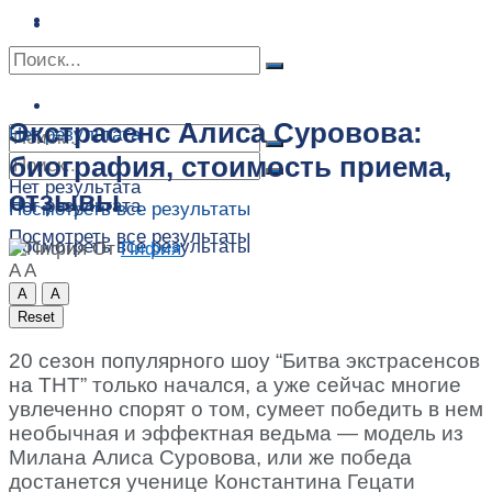
Сонник
Экстрасенсы
Сонник
Контакты
Контакты
Экстрасенс Алиса Суровова:
Нет результата
биография, стоимость приема,
Нет результата
отзывы
Нет результата
Посмотреть все результаты
Посмотреть все результаты
Посмотреть все результаты
От
Пифия
A
A
A
A
Reset
20 сезон популярного шоу “Битва экстрасенсов
на ТНТ” только начался, а уже сейчас многие
увлеченно спорят о том, сумеет победить в нем
необычная и эффектная ведьма — модель из
Милана Алиса Суровова, или же победа
достанется ученице Константина Гецати