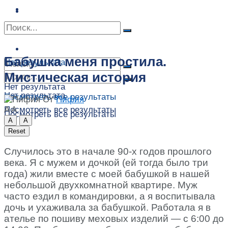
Сонник
Экстрасенсы
Сонник
Контакты
Контакты
Бабушка меня простила.
Нет результата
Мистическая история
Нет результата
Нет результата
Посмотреть все результаты
От
Пифия
A
A
Посмотреть все результаты
Посмотреть все результаты
A
A
Reset
Случилось это в начале 90-х годов прошлого
века. Я с мужем и дочкой (ей тогда было три
года) жили вместе с моей бабушкой в нашей
небольшой двухкомнатной квартире. Муж
часто ездил в командировки, а я воспитывала
дочь и ухаживала за бабушкой. Работала я в
ателье по пошиву меховых изделий — с 6:00 до