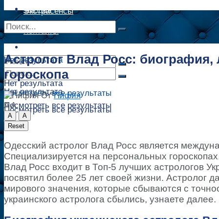
Сонник
Экстрасенсы
Сонник
Контакты
Контакты
Астролог Влад Росс: биография, 
Нет результата
гороскопа
Нет результата
Нет результата
Посмотреть все результаты
От
Пифия
A
A
Посмотреть все результаты
Посмотреть все результаты
A
A
Reset
Одесский астролог Влад Росс является междун
Специализируется на персональных гороскопах,
Влад Росс входит в Топ-5 лучших астрологов Ук
посвятил более 25 лет своей жизни. Астролог д
мирового значения, которые сбываются с точно
украинского астролога сбылись, узнаете далее.