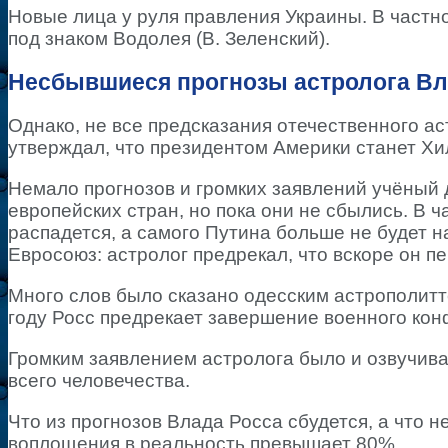
Новые лица у руля правления Украины. В частно
под знаком Водолея (В. Зеленский).
Несбывшиеся прогнозы астролога Вл
Однако, не все предсказания отечественного ас
утверждал, что президентом Америки станет Хи
Немало прогнозов и громких заявлений учёный 
европейских стран, но пока они не сбылись. В ч
распадется, а самого Путина больше не будет н
Евросоюз: астролог предрекал, что вскоре он п
Много слов было сказано одесским астрополитт
году Росс предрекает завершение военного кон
Громким заявлением астролога было и озвучива
всего человечества.
Что из прогнозов Влада Росса сбудется, а что н
воплощения в реальность превышает 80%.