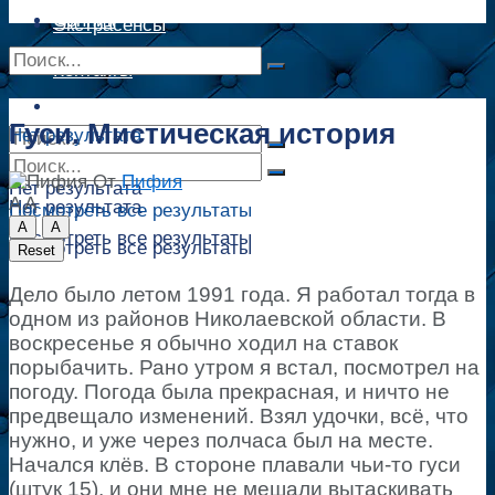
Сонник
Экстрасенсы
Сонник
Контакты
Контакты
Гуси. Мистическая история
Нет результата
От
Пифия
Нет результата
A
A
Нет результата
Посмотреть все результаты
A
A
Посмотреть все результаты
Посмотреть все результаты
Reset
Дело было летом 1991 года. Я работал тогда в
одном из районов Николаевской области. В
воскресенье я обычно ходил на ставок
порыбачить. Рано утром я встал, посмотрел на
погоду. Погода была прекрасная, и ничто не
предвещало изменений. Взял удочки, всё, что
нужно, и уже через полчаса был на месте.
Начался клёв. В стороне плавали чьи-то гуси
(штук 15), и они мне не мешали вытаскивать