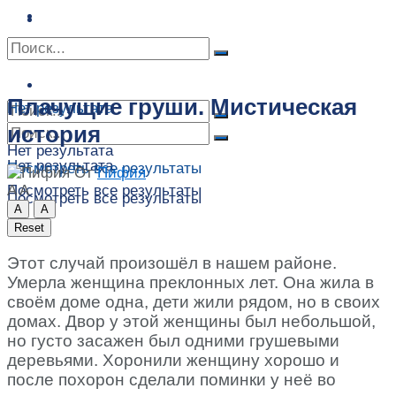
Сонник
Экстрасенсы
Сонник
Контакты
Контакты
Плачущие груши. Мистическая
Нет результата
история
Нет результата
Нет результата
Посмотреть все результаты
От
Пифия
A
A
Посмотреть все результаты
Посмотреть все результаты
A
A
Reset
Этот случай произошёл в нашем районе.
Умерла женщина преклонных лет. Она жила в
своём доме одна, дети жили рядом, но в своих
домах. Двор у этой женщины был небольшой,
но густо засажен был одними грушевыми
деревьями. Хоронили женщину хорошо и
после похорон сделали поминки у неё во