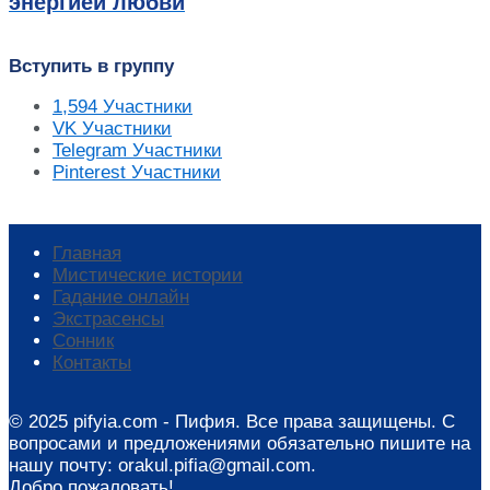
энергией любви
Вступить в группу
1,594
Участники
VK
Участники
Telegram
Участники
Pinterest
Участники
Главная
Мистические истории
Гадание онлайн
Экстрасенсы
Сонник
Контакты
© 2025 pifyia.com - Пифия. Все права защищены. С
вопросами и предложениями обязательно пишите на
нашу почту: orakul.pifia@gmail.com.
Добро пожаловать!